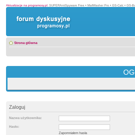
Aktualizacje na programosy.pl
:
SUPERAntiSpyware Free
•
MailWasher Pro
•
GS-Calc
•
GS-B
Strona główna
OG
Zaloguj
Nazwa użytkownika:
Hasło:
Zapomniałem hasła