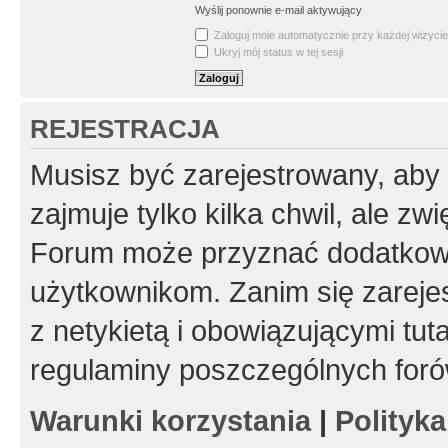
Wyślij ponownie e-mail aktywujący
Zaloguj mnie automatycznie przy każdej wizycie
Ukryj mój status w tej sesji
REJESTRACJA
Musisz być zarejestrowany, aby
zajmuje tylko kilka chwil, ale z
Forum może przyznać dodatkow
użytkownikom. Zanim się zarejes
z netykietą i obowiązującymi tut
regulaminy poszczególnych foró
Warunki korzystania
|
Polityk