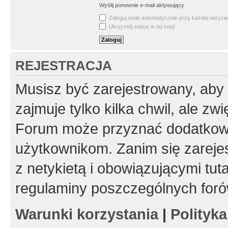
Wyślij ponownie e-mail aktywujący
Zaloguj mnie automatycznie przy każdej wizycie
Ukryj mój status w tej sesji
REJESTRACJA
Musisz być zarejestrowany, aby
zajmuje tylko kilka chwil, ale z
Forum może przyznać dodatkow
użytkownikom. Zanim się zarejes
z netykietą i obowiązującymi tut
regulaminy poszczególnych foró
Warunki korzystania
|
Polityk