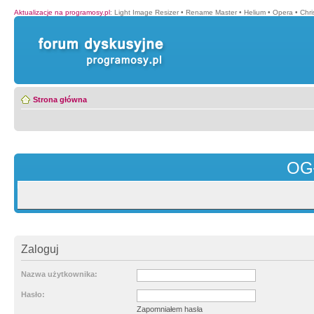
Aktualizacje na programosy.pl
:
Light Image Resizer
•
Rename Master
•
Helium
•
Opera
•
Chr
Strona główna
OG
Zaloguj
Nazwa użytkownika:
Hasło:
Zapomniałem hasła