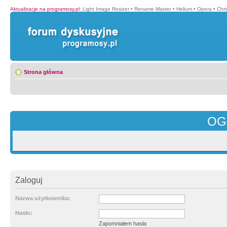
Aktualizacje na programosy.pl
:
Light Image Resizer
•
Rename Master
•
Helium
•
Opera
•
Chr
Strona główna
OG
Zaloguj
Nazwa użytkownika:
Hasło:
Zapomniałem hasła