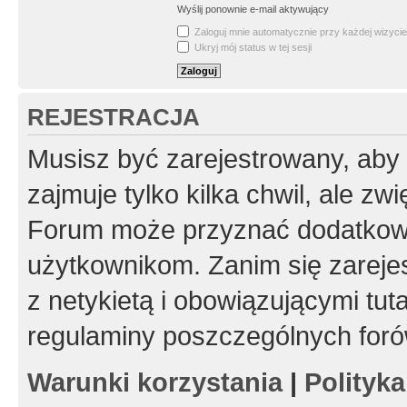
Wyślij ponownie e-mail aktywujący
Zaloguj mnie automatycznie przy każdej wizycie
Ukryj mój status w tej sesji
REJESTRACJA
Musisz być zarejestrowany, aby
zajmuje tylko kilka chwil, ale z
Forum może przyznać dodatkow
użytkownikom. Zanim się zarejes
z netykietą i obowiązującymi tut
regulaminy poszczególnych foró
Warunki korzystania
|
Polityk