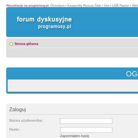
Aktualizacje na programosy.pl
:
Chromium
•
Kaspersky Rescue Disk
•
Vim
•
USB Raptor
•
Web
Strona główna
OG
Zaloguj
Nazwa użytkownika:
Hasło:
Zapomniałem hasła