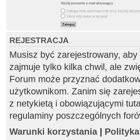
Wyślij ponownie e-mail aktywujący
Zaloguj mnie automatycznie przy każdej wizycie
Ukryj mój status w tej sesji
REJESTRACJA
Musisz być zarejestrowany, aby
zajmuje tylko kilka chwil, ale z
Forum może przyznać dodatkow
użytkownikom. Zanim się zarejes
z netykietą i obowiązującymi tut
regulaminy poszczególnych foró
Warunki korzystania
|
Polityk