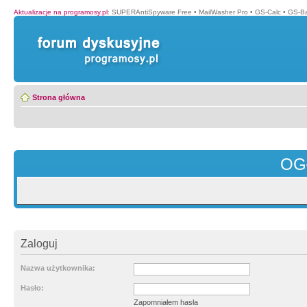
Aktualizacje na programosy.pl
:
SUPERAntiSpyware Free
•
MailWasher Pro
•
GS-Calc
•
GS-B
Strona główna
OG
Zaloguj
Nazwa użytkownika:
Hasło:
Zapomniałem hasła