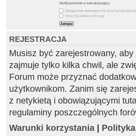
Wyślij ponownie e-mail aktywujący
Zaloguj mnie automatycznie przy każdej wizycie
Ukryj mój status w tej sesji
REJESTRACJA
Musisz być zarejestrowany, aby
zajmuje tylko kilka chwil, ale z
Forum może przyznać dodatkow
użytkownikom. Zanim się zarejes
z netykietą i obowiązującymi tut
regulaminy poszczególnych foró
Warunki korzystania
|
Polityk