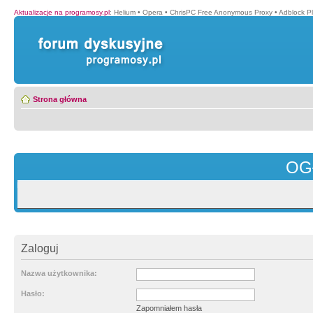
Aktualizacje na programosy.pl
:
Helium
•
Opera
•
ChrisPC Free Anonymous Proxy
•
Adblock P
Strona główna
OG
Zaloguj
Nazwa użytkownika:
Hasło:
Zapomniałem hasła