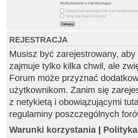
Wyślij ponownie e-mail aktywujący
Zaloguj mnie automatycznie przy każdej wizycie
Ukryj mój status w tej sesji
REJESTRACJA
Musisz być zarejestrowany, aby
zajmuje tylko kilka chwil, ale z
Forum może przyznać dodatkow
użytkownikom. Zanim się zarejes
z netykietą i obowiązującymi tut
regulaminy poszczególnych foró
Warunki korzystania
|
Polityk