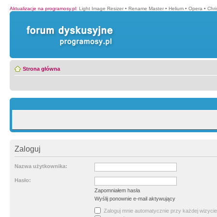
Aktualizacje na programosy.pl
:
Light Image Resizer
•
Rename Master
•
Helium
•
Opera
•
Chr
Strona główna
Zaloguj
Nazwa użytkownika:
Hasło:
Zapomniałem hasła
Wyślij ponownie e-mail aktywujący
Zaloguj mnie automatycznie przy każdej wizycie