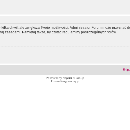
ko kilka chwil, ale zwiększa Twoje możliwości. Administrator Forum może przyzna
tutaj zasadami. Pamiętaj także, by czytać regulaminy poszczególnych forów.
Ekip
Powered by
phpBB
© Group
Forum Programosy.pl