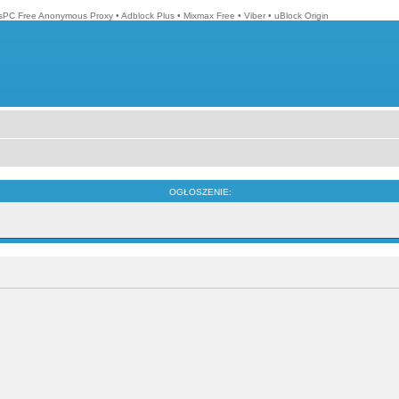
isPC Free Anonymous Proxy
•
Adblock Plus
•
Mixmax Free
•
Viber
•
uBlock Origin
OGŁOSZENIE: