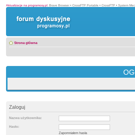
Aktualizacje na programosy.pl
:
Brave Browser
•
CrossFTP Portable
•
CrossFTP
•
System Mec
Strona główna
OG
Zaloguj
Nazwa użytkownika:
Hasło:
Zapomniałem hasła