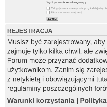
Wyślij ponownie e-mail aktywujący
Zaloguj mnie automatycznie przy każdej wizycie
Ukryj mój status w tej sesji
REJESTRACJA
Musisz być zarejestrowany, aby
zajmuje tylko kilka chwil, ale z
Forum może przyznać dodatkow
użytkownikom. Zanim się zarejes
z netykietą i obowiązującymi tut
regulaminy poszczególnych foró
Warunki korzystania
|
Polityk