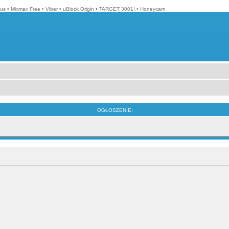
lus
•
Mixmax Free
•
Viber
•
uBlock Origin
•
TARGET 3001!
•
Honeycam
OGŁOSZENIE: