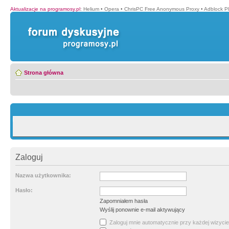
Aktualizacje na programosy.pl
:
Helium
•
Opera
•
ChrisPC Free Anonymous Proxy
•
Adblock P
Strona główna
Zaloguj
Nazwa użytkownika:
Hasło:
Zapomniałem hasła
Wyślij ponownie e-mail aktywujący
Zaloguj mnie automatycznie przy każdej wizycie