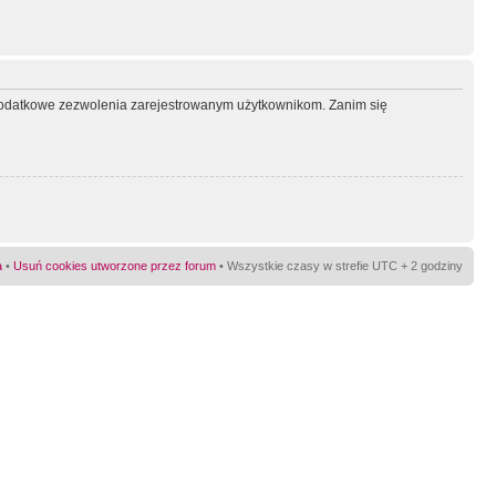
ć dodatkowe zezwolenia zarejestrowanym użytkownikom. Zanim się
a
•
Usuń cookies utworzone przez forum
• Wszystkie czasy w strefie UTC + 2 godziny