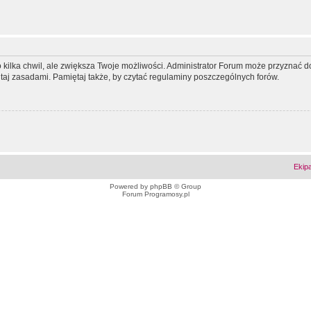
ko kilka chwil, ale zwiększa Twoje możliwości. Administrator Forum może przyzna
tutaj zasadami. Pamiętaj także, by czytać regulaminy poszczególnych forów.
Ekip
Powered by
phpBB
© Group
Forum Programosy.pl