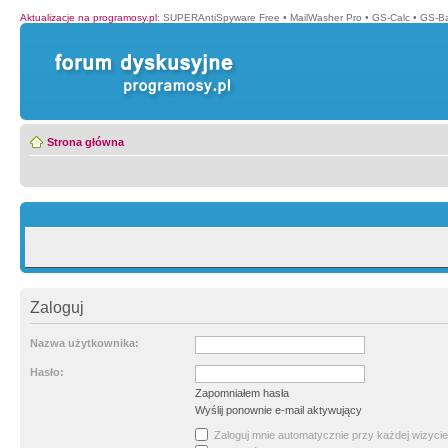
Aktualizacje na programosy.pl
:
SUPERAntiSpyware Free
•
MailWasher Pro
•
GS-Calc
•
GS-B
Strona główna
Zaloguj
Nazwa użytkownika:
Hasło:
Zapomniałem hasła
Wyślij ponownie e-mail aktywujący
Zaloguj mnie automatycznie przy każdej wizycie