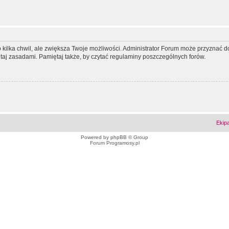
ko kilka chwil, ale zwiększa Twoje możliwości. Administrator Forum może przyzna
tutaj zasadami. Pamiętaj także, by czytać regulaminy poszczególnych forów.
Ekip
Powered by
phpBB
© Group
Forum Programosy.pl