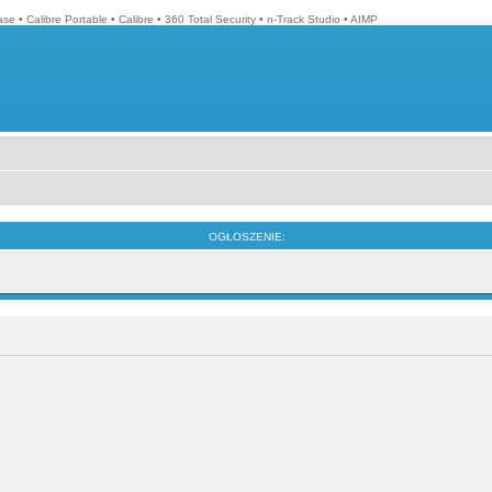
ase
•
Calibre Portable
•
Calibre
•
360 Total Security
•
n-Track Studio
•
AIMP
OGŁOSZENIE: