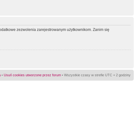
ć dodatkowe zezwolenia zarejestrowanym użytkownikom. Zanim się
a
•
Usuń cookies utworzone przez forum
• Wszystkie czasy w strefie UTC + 2 godziny