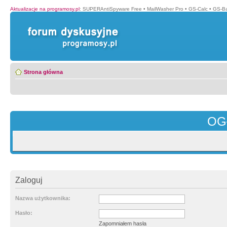
Aktualizacje na programosy.pl
:
SUPERAntiSpyware Free
•
MailWasher Pro
•
GS-Calc
•
GS-B
Strona główna
OG
Zaloguj
Nazwa użytkownika:
Hasło:
Zapomniałem hasła