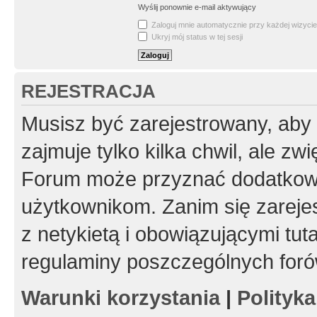
Wyślij ponownie e-mail aktywujący
Zaloguj mnie automatycznie przy każdej wizycie
Ukryj mój status w tej sesji
REJESTRACJA
Musisz być zarejestrowany, aby
zajmuje tylko kilka chwil, ale z
Forum może przyznać dodatkow
użytkownikom. Zanim się zarejes
z netykietą i obowiązującymi tut
regulaminy poszczególnych foró
Warunki korzystania
|
Polityk