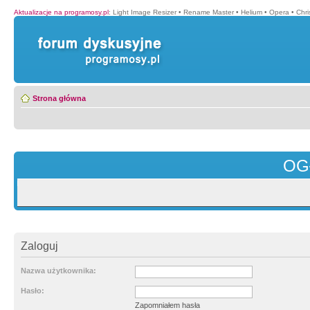
Aktualizacje na programosy.pl
:
Light Image Resizer
•
Rename Master
•
Helium
•
Opera
•
Chr
Strona główna
OG
Zaloguj
Nazwa użytkownika:
Hasło:
Zapomniałem hasła