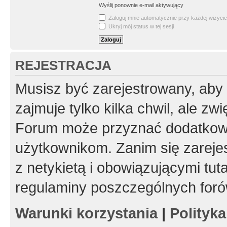
Wyślij ponownie e-mail aktywujący
Zaloguj mnie automatycznie przy każdej wizycie
Ukryj mój status w tej sesji
REJESTRACJA
Musisz być zarejestrowany, aby
zajmuje tylko kilka chwil, ale z
Forum może przyznać dodatkow
użytkownikom. Zanim się zarejes
z netykietą i obowiązującymi tut
regulaminy poszczególnych foró
Warunki korzystania
|
Polityk