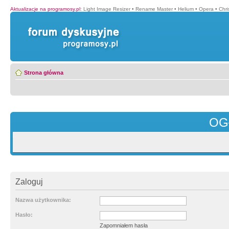
Aktualizacje na programosy.pl
:
Light Image Resizer
•
Rename Master
•
Helium
•
Opera
•
Chr
Strona główna
OG
Zaloguj
Nazwa użytkownika:
Hasło:
Zapomniałem hasła