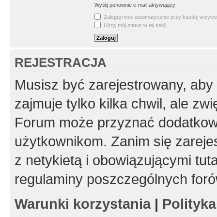
Wyślij ponownie e-mail aktywujący
Zaloguj mnie automatycznie przy każdej wizycie
Ukryj mój status w tej sesji
REJESTRACJA
Musisz być zarejestrowany, aby
zajmuje tylko kilka chwil, ale z
Forum może przyznać dodatkow
użytkownikom. Zanim się zarejes
z netykietą i obowiązującymi tut
regulaminy poszczególnych foró
Warunki korzystania
|
Polityk