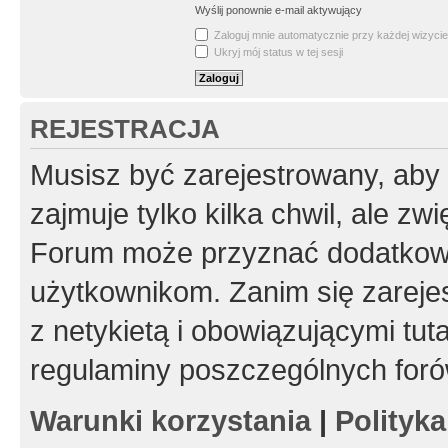
Wyślij ponownie e-mail aktywujący
Zaloguj mnie automatycznie przy każdej wizycie
Ukryj mój status w tej sesji
REJESTRACJA
Musisz być zarejestrowany, aby
zajmuje tylko kilka chwil, ale z
Forum może przyznać dodatkow
użytkownikom. Zanim się zarejes
z netykietą i obowiązującymi tut
regulaminy poszczególnych foró
Warunki korzystania
|
Polityk