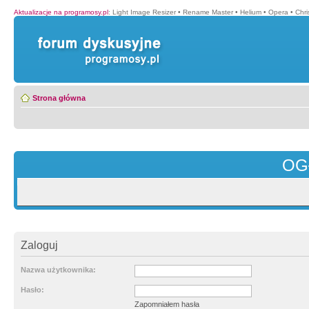
Aktualizacje na programosy.pl
:
Light Image Resizer
•
Rename Master
•
Helium
•
Opera
•
Chr
Strona główna
OG
Zaloguj
Nazwa użytkownika:
Hasło:
Zapomniałem hasła