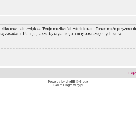
ko kilka chwil, ale zwiększa Twoje możliwości. Administrator Forum może przyzna
tutaj zasadami. Pamiętaj także, by czytać regulaminy poszczególnych forów.
Ekip
Powered by
phpBB
© Group
Forum Programosy.pl