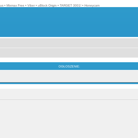
lus
•
Mixmax Free
•
Viber
•
uBlock Origin
•
TARGET 3001!
•
Honeycam
OGŁOSZENIE: