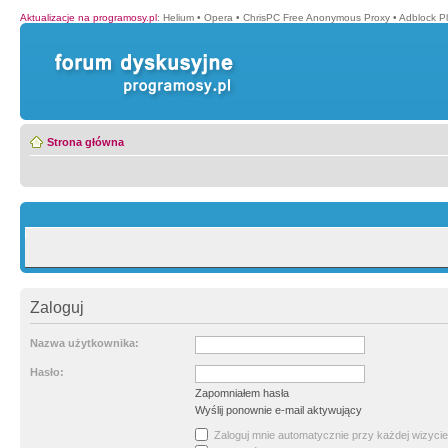
Aktualizacje na programosy.pl
:
Helium
•
Opera
•
ChrisPC Free Anonymous Proxy
•
Adblock P
Strona główna
Zaloguj
Nazwa użytkownika:
Hasło:
Zapomniałem hasła
Wyślij ponownie e-mail aktywujący
Zaloguj mnie automatycznie przy każdej wizycie