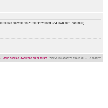
ć dodatkowe zezwolenia zarejestrowanym użytkownikom. Zanim się
a
•
Usuń cookies utworzone przez forum
• Wszystkie czasy w strefie UTC + 2 godziny