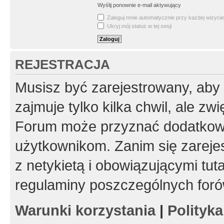
Wyślij ponownie e-mail aktywujący
Zaloguj mnie automatycznie przy każdej wizycie
Ukryj mój status w tej sesji
REJESTRACJA
Musisz być zarejestrowany, aby
zajmuje tylko kilka chwil, ale z
Forum może przyznać dodatkow
użytkownikom. Zanim się zarejes
z netykietą i obowiązującymi tut
regulaminy poszczególnych foró
Warunki korzystania
|
Polityk