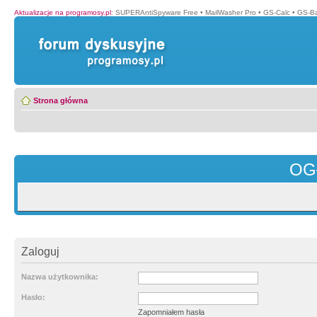
Aktualizacje na programosy.pl
:
SUPERAntiSpyware Free
•
MailWasher Pro
•
GS-Calc
•
GS-B
Strona główna
OG
Zaloguj
Nazwa użytkownika:
Hasło:
Zapomniałem hasła