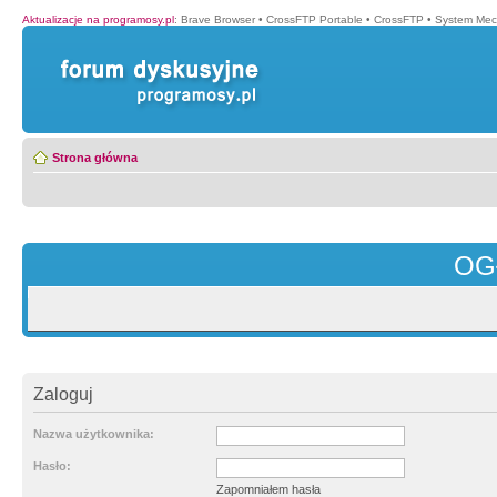
Aktualizacje na programosy.pl
:
Brave Browser
•
CrossFTP Portable
•
CrossFTP
•
System Mec
Strona główna
OG
Zaloguj
Nazwa użytkownika:
Hasło:
Zapomniałem hasła