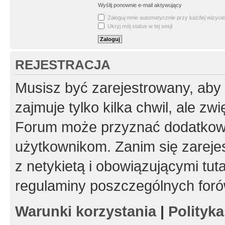
Wyślij ponownie e-mail aktywujący
Zaloguj mnie automatycznie przy każdej wizycie
Ukryj mój status w tej sesji
REJESTRACJA
Musisz być zarejestrowany, aby
zajmuje tylko kilka chwil, ale z
Forum może przyznać dodatkow
użytkownikom. Zanim się zarejes
z netykietą i obowiązującymi tut
regulaminy poszczególnych foró
Warunki korzystania
|
Polityk