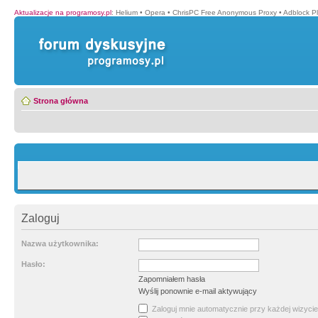
Aktualizacje na programosy.pl
:
Helium
•
Opera
•
ChrisPC Free Anonymous Proxy
•
Adblock P
Strona główna
Zaloguj
Nazwa użytkownika:
Hasło:
Zapomniałem hasła
Wyślij ponownie e-mail aktywujący
Zaloguj mnie automatycznie przy każdej wizycie