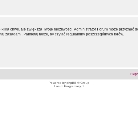
ko kilka chwil, ale zwiększa Twoje możliwości. Administrator Forum może przyzna
tutaj zasadami. Pamiętaj także, by czytać regulaminy poszczególnych forów.
Ekip
Powered by
phpBB
© Group
Forum Programosy.pl