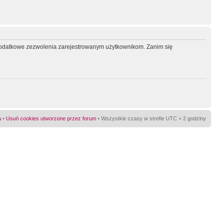
ć dodatkowe zezwolenia zarejestrowanym użytkownikom. Zanim się
a
•
Usuń cookies utworzone przez forum
• Wszystkie czasy w strefie UTC + 2 godziny