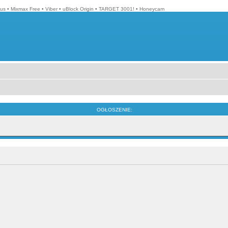
lus
•
Mixmax Free
•
Viber
•
uBlock Origin
•
TARGET 3001!
•
Honeycam
OGŁOSZENIE: