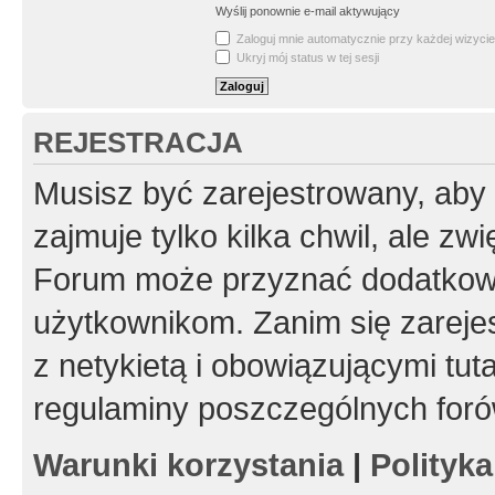
Wyślij ponownie e-mail aktywujący
Zaloguj mnie automatycznie przy każdej wizycie
Ukryj mój status w tej sesji
REJESTRACJA
Musisz być zarejestrowany, aby
zajmuje tylko kilka chwil, ale z
Forum może przyznać dodatkow
użytkownikom. Zanim się zarejes
z netykietą i obowiązującymi tut
regulaminy poszczególnych foró
Warunki korzystania
|
Polityk