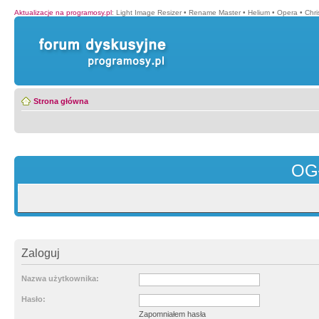
Aktualizacje na programosy.pl
:
Light Image Resizer
•
Rename Master
•
Helium
•
Opera
•
Chr
Strona główna
OG
Zaloguj
Nazwa użytkownika:
Hasło:
Zapomniałem hasła