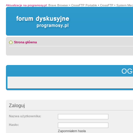
Aktualizacje na programosy.pl
:
Brave Browser
•
CrossFTP Portable
•
CrossFTP
•
System Mec
Strona główna
OG
Zaloguj
Nazwa użytkownika:
Hasło:
Zapomniałem hasła