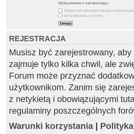
Wyślij ponownie e-mail aktywujący
Zaloguj mnie automatycznie przy każdej wizycie
Ukryj mój status w tej sesji
REJESTRACJA
Musisz być zarejestrowany, aby
zajmuje tylko kilka chwil, ale z
Forum może przyznać dodatkow
użytkownikom. Zanim się zarejes
z netykietą i obowiązującymi tut
regulaminy poszczególnych foró
Warunki korzystania
|
Polityk