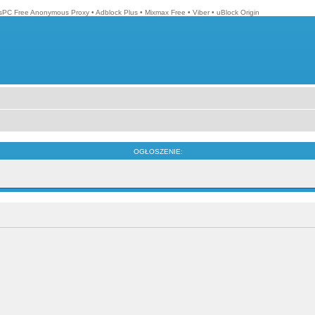
isPC Free Anonymous Proxy
•
Adblock Plus
•
Mixmax Free
•
Viber
•
uBlock Origin
OGŁOSZENIE: