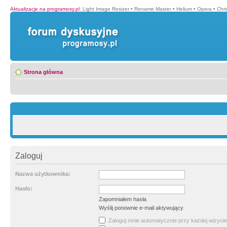
Aktualizacje na programosy.pl
:
Light Image Resizer
•
Rename Master
•
Helium
•
Opera
•
Chr
Strona główna
Zaloguj
Nazwa użytkownika:
Hasło:
Zapomniałem hasła
Wyślij ponownie e-mail aktywujący
Zaloguj mnie automatycznie przy każdej wizycie