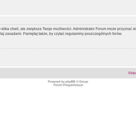
ko kilka chwil, ale zwiększa Twoje możliwości. Administrator Forum może przyzna
tutaj zasadami. Pamiętaj także, by czytać regulaminy poszczególnych forów.
Ekip
Powered by
phpBB
© Group
Forum Programosy.pl