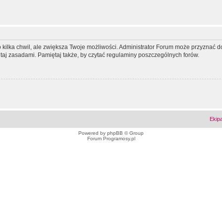
ko kilka chwil, ale zwiększa Twoje możliwości. Administrator Forum może przyzna
tutaj zasadami. Pamiętaj także, by czytać regulaminy poszczególnych forów.
Ekip
Powered by
phpBB
© Group
Forum Programosy.pl