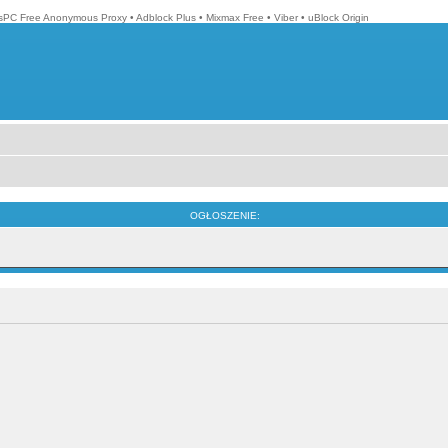
isPC Free Anonymous Proxy
•
Adblock Plus
•
Mixmax Free
•
Viber
•
uBlock Origin
OGŁOSZENIE: