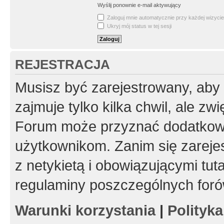
Wyślij ponownie e-mail aktywujący
Zaloguj mnie automatycznie przy każdej wizycie
Ukryj mój status w tej sesji
REJESTRACJA
Musisz być zarejestrowany, aby
zajmuje tylko kilka chwil, ale z
Forum może przyznać dodatkow
użytkownikom. Zanim się zarejes
z netykietą i obowiązującymi tut
regulaminy poszczególnych foró
Warunki korzystania
|
Polityk