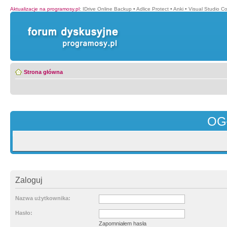
Aktualizacje na programosy.pl
:
IDrive Online Backup
•
Adlice Protect
•
Anki
•
Visual Studio C
Strona główna
OG
Zaloguj
Nazwa użytkownika:
Hasło:
Zapomniałem hasła