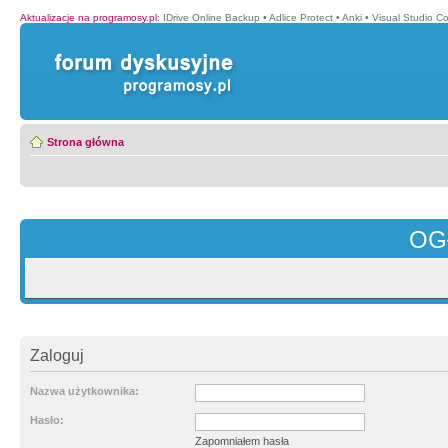
Aktualizacje na programosy.pl
:
IDrive Online Backup
•
Adlice Protect
•
Anki
•
Visual Studio C
Strona główna
OG
Zaloguj
Nazwa użytkownika:
Hasło:
Zapomniałem hasła