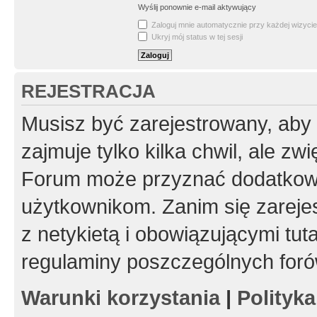
Wyślij ponownie e-mail aktywujący
Zaloguj mnie automatycznie przy każdej wizycie
Ukryj mój status w tej sesji
REJESTRACJA
Musisz być zarejestrowany, aby
zajmuje tylko kilka chwil, ale z
Forum może przyznać dodatkow
użytkownikom. Zanim się zarejes
z netykietą i obowiązującymi tut
regulaminy poszczególnych foró
Warunki korzystania
|
Polityk