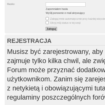
Hasło:
Zapomniałem hasła
Wyślij ponownie e-mail aktywujący
Zaloguj mnie automatycznie przy każdej wizycie
Ukryj mój status w tej sesji
REJESTRACJA
Musisz być zarejestrowany, aby
zajmuje tylko kilka chwil, ale z
Forum może przyznać dodatkow
użytkownikom. Zanim się zarejes
z netykietą i obowiązującymi tut
regulaminy poszczególnych foró