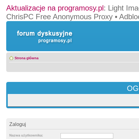
Aktualizacje na programosy.pl
:
Light Ima
ChrisPC Free Anonymous Proxy
•
Adblo
Strona główna
OG
Zaloguj
Nazwa użytkownika: