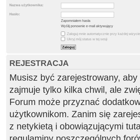
Nazwa użytkownika:
Hasło:
Zapomniałem hasła
Wyślij ponownie e-mail aktywujący
Zaloguj mnie automatycznie przy każdej wizycie
Ukryj mój status w tej sesji
REJESTRACJA
Musisz być zarejestrowany, aby
zajmuje tylko kilka chwil, ale z
Forum może przyznać dodatkow
użytkownikom. Zanim się zarejes
z netykietą i obowiązującymi tut
regulaminy poszczególnych foró