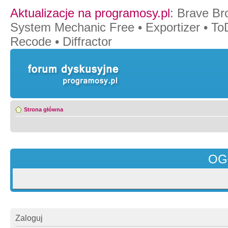
Aktualizacje na programosy.pl
:
Brave Br
System Mechanic Free
•
Exportizer
•
To
Recode
•
Diffractor
Strona główna
OG
Zaloguj