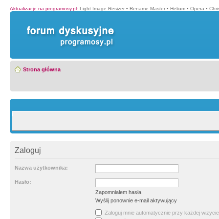
Aktualizacje na programosy.pl
:
Light Image Resizer
•
Rename Master
•
Helium
•
Opera
•
Chr
Strona główna
Zaloguj
Nazwa użytkownika:
Hasło:
Zapomniałem hasła
Wyślij ponownie e-mail aktywujący
Zaloguj mnie automatycznie przy każdej wizycie