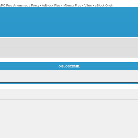
isPC Free Anonymous Proxy
•
Adblock Plus
•
Mixmax Free
•
Viber
•
uBlock Origin
OGŁOSZENIE: