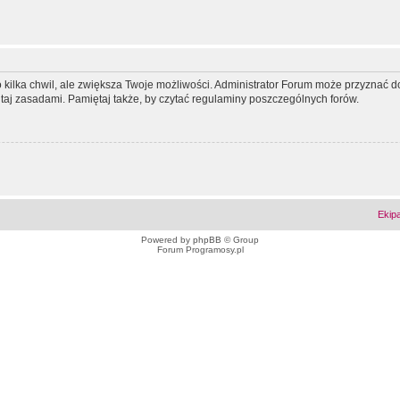
ko kilka chwil, ale zwiększa Twoje możliwości. Administrator Forum może przyzna
tutaj zasadami. Pamiętaj także, by czytać regulaminy poszczególnych forów.
Ekip
Powered by
phpBB
© Group
Forum Programosy.pl