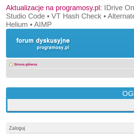
Aktualizacje na programosy.pl
:
IDrive O
Studio Code
•
VT Hash Check
•
Alternat
Helium
•
AIMP
Strona główna
OG
Zaloguj