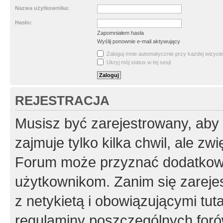
Nazwa użytkownika:
Hasło:
Zapomniałem hasła
Wyślij ponownie e-mail aktywujący
Zaloguj mnie automatycznie przy każdej wizycie
Ukryj mój status w tej sesji
REJESTRACJA
Musisz być zarejestrowany, aby
zajmuje tylko kilka chwil, ale z
Forum może przyznać dodatkow
użytkownikom. Zanim się zarejes
z netykietą i obowiązującymi tut
regulaminy poszczególnych foró