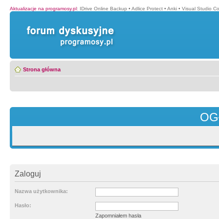
Aktualizacje na programosy.pl
:
IDrive Online Backup
•
Adlice Protect
•
Anki
•
Visual Studio C
Strona główna
OG
Zaloguj
Nazwa użytkownika:
Hasło:
Zapomniałem hasła