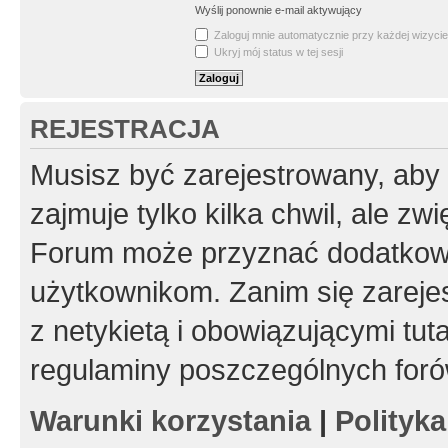
Wyślij ponownie e-mail aktywujący
Zaloguj mnie automatycznie przy każdej wizycie
Ukryj mój status w tej sesji
REJESTRACJA
Musisz być zarejestrowany, aby
zajmuje tylko kilka chwil, ale z
Forum może przyznać dodatkow
użytkownikom. Zanim się zarejes
z netykietą i obowiązującymi tut
regulaminy poszczególnych foró
Warunki korzystania
|
Polityk