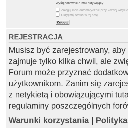
Wyślij ponownie e-mail aktywujący
Zaloguj mnie automatycznie przy każdej wizycie
Ukryj mój status w tej sesji
REJESTRACJA
Musisz być zarejestrowany, aby
zajmuje tylko kilka chwil, ale z
Forum może przyznać dodatkow
użytkownikom. Zanim się zarejes
z netykietą i obowiązującymi tut
regulaminy poszczególnych foró
Warunki korzystania
|
Polityk