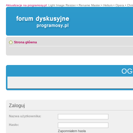
Aktualizacje na programosy.pl
:
Light Image Resizer
•
Rename Master
•
Helium
•
Opera
•
Chr
Strona główna
OG
Zaloguj
Nazwa użytkownika:
Hasło:
Zapomniałem hasła