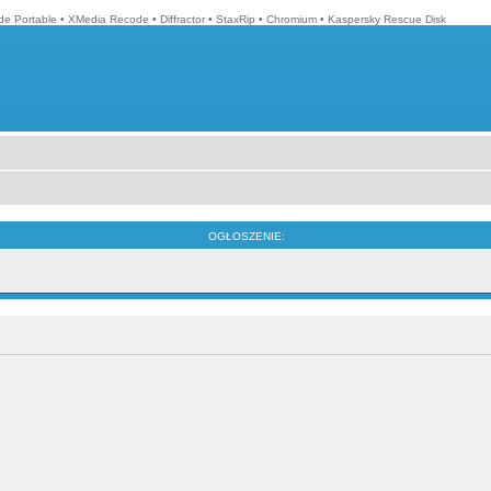
e Portable
•
XMedia Recode
•
Diffractor
•
StaxRip
•
Chromium
•
Kaspersky Rescue Disk
OGŁOSZENIE: