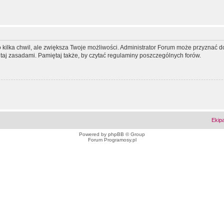
ko kilka chwil, ale zwiększa Twoje możliwości. Administrator Forum może przyzna
tutaj zasadami. Pamiętaj także, by czytać regulaminy poszczególnych forów.
Ekip
Powered by
phpBB
© Group
Forum Programosy.pl