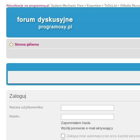
Aktualizacje na programosy.pl
:
System Mechanic Free
•
Exportizer
•
ToDoList
•
XMedia Recod
Strona główna
Zaloguj
Nazwa użytkownika:
Hasło:
Zapomniałem hasła
Wyślij ponownie e-mail aktywujący
Zaloguj mnie automatycznie przy każdej wizycie