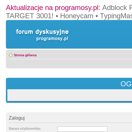
Aktualizacje na programosy.pl
:
Adblock 
TARGET 3001!
•
Honeycam
•
TypingMas
Strona główna
OG
Zaloguj
Nazwa użytkownika: