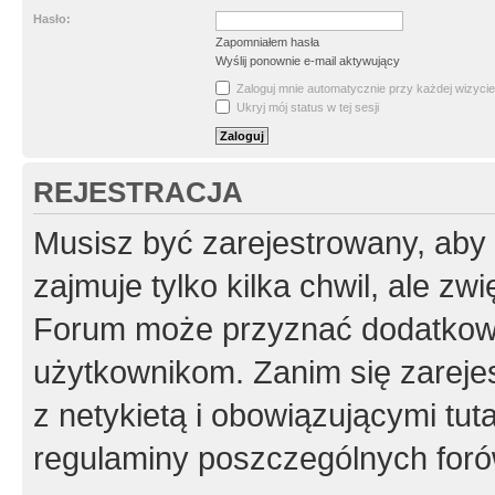
Hasło:
Zapomniałem hasła
Wyślij ponownie e-mail aktywujący
Zaloguj mnie automatycznie przy każdej wizycie
Ukryj mój status w tej sesji
REJESTRACJA
Musisz być zarejestrowany, aby
zajmuje tylko kilka chwil, ale z
Forum może przyznać dodatkow
użytkownikom. Zanim się zarejes
z netykietą i obowiązującymi tut
regulaminy poszczególnych foró