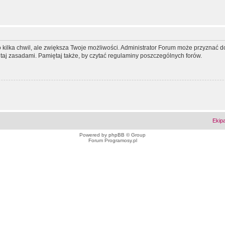
ko kilka chwil, ale zwiększa Twoje możliwości. Administrator Forum może przyzna
tutaj zasadami. Pamiętaj także, by czytać regulaminy poszczególnych forów.
Ekip
Powered by
phpBB
© Group
Forum Programosy.pl