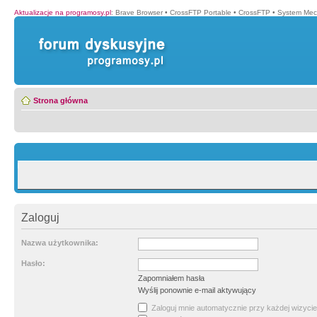
Aktualizacje na programosy.pl
:
Brave Browser
•
CrossFTP Portable
•
CrossFTP
•
System Mec
Strona główna
Zaloguj
Nazwa użytkownika:
Hasło:
Zapomniałem hasła
Wyślij ponownie e-mail aktywujący
Zaloguj mnie automatycznie przy każdej wizycie