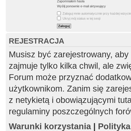
Zapomniałem hasła
Wyślij ponownie e-mail aktywujący
Zaloguj mnie automatycznie przy każdej wizycie
Ukryj mój status w tej sesji
REJESTRACJA
Musisz być zarejestrowany, aby
zajmuje tylko kilka chwil, ale z
Forum może przyznać dodatkow
użytkownikom. Zanim się zarejes
z netykietą i obowiązującymi tut
regulaminy poszczególnych foró
Warunki korzystania
|
Polityk