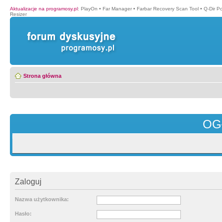
Aktualizacje na programosy.pl
:
PlayOn
•
Far Manager
•
Farbar Recovery Scan Tool
•
Q-Dir P
Resizer
Strona główna
OG
Zaloguj
Nazwa użytkownika:
Hasło: