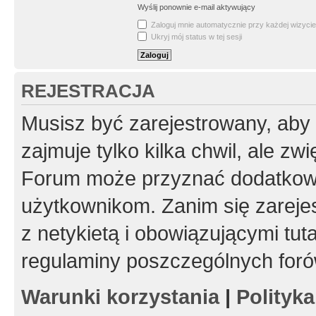
Wyślij ponownie e-mail aktywujący
Zaloguj mnie automatycznie przy każdej wizycie
Ukryj mój status w tej sesji
REJESTRACJA
Musisz być zarejestrowany, aby
zajmuje tylko kilka chwil, ale z
Forum może przyznać dodatkow
użytkownikom. Zanim się zarejes
z netykietą i obowiązującymi tut
regulaminy poszczególnych foró
Warunki korzystania
|
Polityk