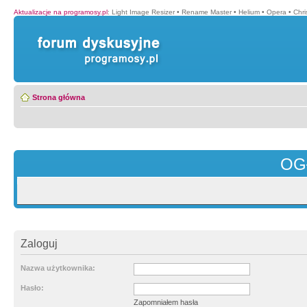
Aktualizacje na programosy.pl
:
Light Image Resizer
•
Rename Master
•
Helium
•
Opera
•
Chr
Strona główna
OG
Zaloguj
Nazwa użytkownika:
Hasło:
Zapomniałem hasła