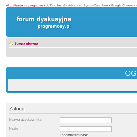
Aktualizacje na programosy.pl
:
Zero Install
•
Advanced SystemCare Free
•
Google Chrome
•
Strona główna
OG
Zaloguj
Nazwa użytkownika:
Hasło:
Zapomniałem hasła