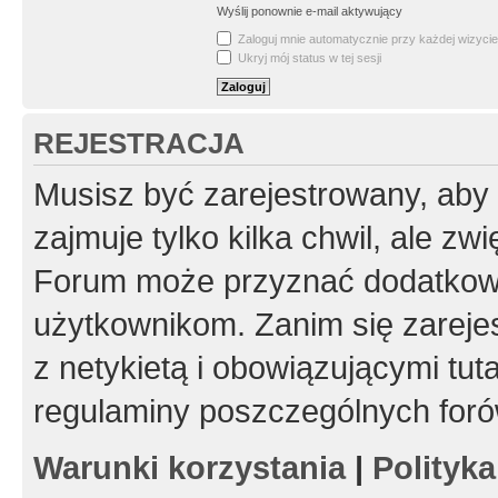
Wyślij ponownie e-mail aktywujący
Zaloguj mnie automatycznie przy każdej wizycie
Ukryj mój status w tej sesji
REJESTRACJA
Musisz być zarejestrowany, aby
zajmuje tylko kilka chwil, ale z
Forum może przyznać dodatkow
użytkownikom. Zanim się zarejes
z netykietą i obowiązującymi tut
regulaminy poszczególnych foró
Warunki korzystania
|
Polityk