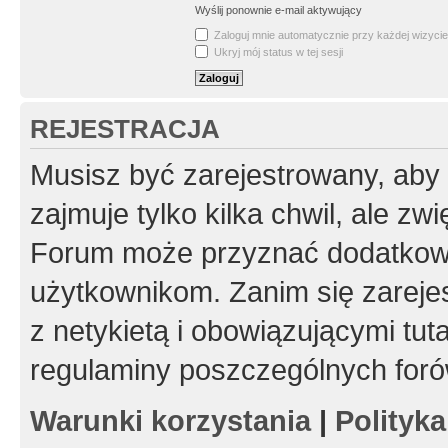
Wyślij ponownie e-mail aktywujący
Zaloguj mnie automatycznie przy każdej wizycie
Ukryj mój status w tej sesji
REJESTRACJA
Musisz być zarejestrowany, aby
zajmuje tylko kilka chwil, ale z
Forum może przyznać dodatkow
użytkownikom. Zanim się zarejes
z netykietą i obowiązującymi tut
regulaminy poszczególnych foró
Warunki korzystania
|
Polityk