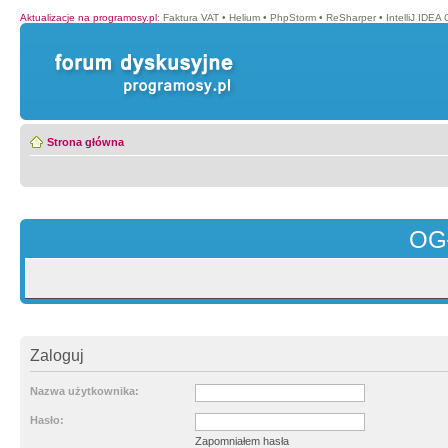
Aktualizacje na programosy.pl
:
Faktura VAT
•
Helium
•
PhpStorm
•
ReSharper
•
IntelliJ IDEA
Strona główna
OG
Zaloguj
Nazwa użytkownika:
Hasło:
Zapomniałem hasła