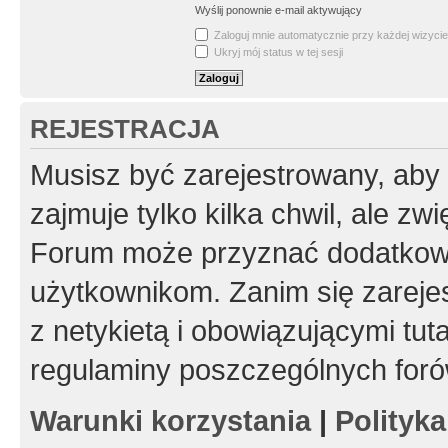
Wyślij ponownie e-mail aktywujący
Zaloguj mnie automatycznie przy każdej wizycie
Ukryj mój status w tej sesji
REJESTRACJA
Musisz być zarejestrowany, aby
zajmuje tylko kilka chwil, ale z
Forum może przyznać dodatkow
użytkownikom. Zanim się zarejes
z netykietą i obowiązującymi tut
regulaminy poszczególnych foró
Warunki korzystania
|
Polityk