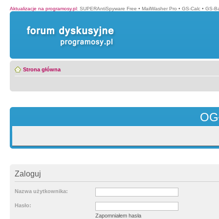
Aktualizacje na programosy.pl
:
SUPERAntiSpyware Free
•
MailWasher Pro
•
GS-Calc
•
GS-B
Strona główna
OG
Zaloguj
Nazwa użytkownika:
Hasło:
Zapomniałem hasła