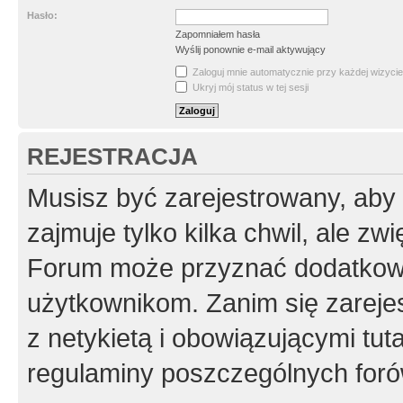
Hasło:
Zapomniałem hasła
Wyślij ponownie e-mail aktywujący
Zaloguj mnie automatycznie przy każdej wizycie
Ukryj mój status w tej sesji
REJESTRACJA
Musisz być zarejestrowany, aby
zajmuje tylko kilka chwil, ale z
Forum może przyznać dodatkow
użytkownikom. Zanim się zarejes
z netykietą i obowiązującymi tut
regulaminy poszczególnych foró