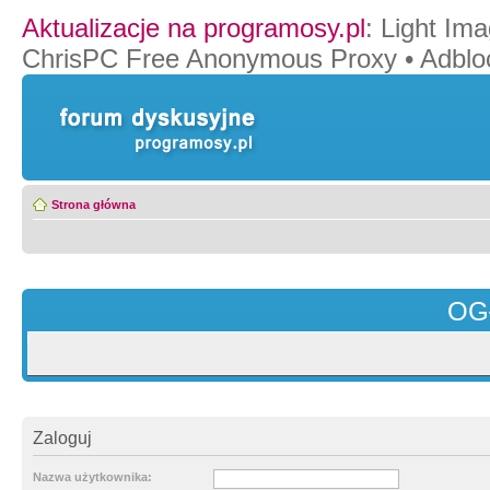
Aktualizacje na programosy.pl
:
Light Ima
ChrisPC Free Anonymous Proxy
•
Adblo
Strona główna
OG
Zaloguj
Nazwa użytkownika: