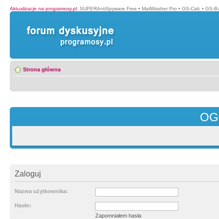
Aktualizacje na programosy.pl
:
SUPERAntiSpyware Free
•
MailWasher Pro
•
GS-Calc
•
GS-B
Strona główna
OG
Zaloguj
Nazwa użytkownika:
Hasło:
Zapomniałem hasła