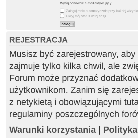
Wyślij ponownie e-mail aktywujący
Zaloguj mnie automatycznie przy każdej wizycie
Ukryj mój status w tej sesji
REJESTRACJA
Musisz być zarejestrowany, aby
zajmuje tylko kilka chwil, ale z
Forum może przyznać dodatkow
użytkownikom. Zanim się zarejes
z netykietą i obowiązującymi tut
regulaminy poszczególnych foró
Warunki korzystania
|
Polityk