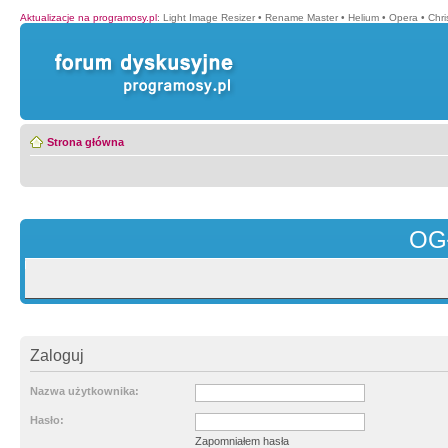
Aktualizacje na programosy.pl
:
Light Image Resizer
•
Rename Master
•
Helium
•
Opera
•
Chr
Strona główna
OG
Zaloguj
Nazwa użytkownika:
Hasło:
Zapomniałem hasła