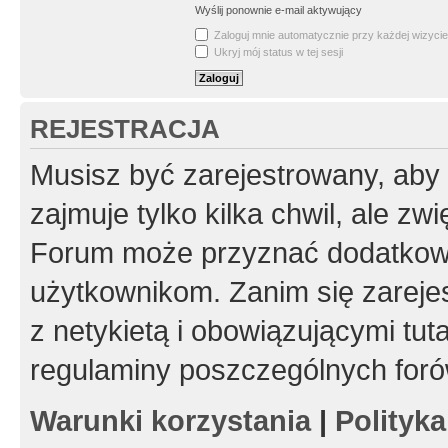
Wyślij ponownie e-mail aktywujący
Zaloguj mnie automatycznie przy każdej wizycie
Ukryj mój status w tej sesji
REJESTRACJA
Musisz być zarejestrowany, aby
zajmuje tylko kilka chwil, ale z
Forum może przyznać dodatkow
użytkownikom. Zanim się zarejes
z netykietą i obowiązującymi tut
regulaminy poszczególnych foró
Warunki korzystania
|
Polityk