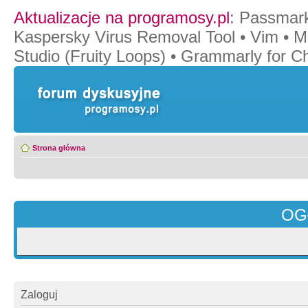
Aktualizacje na programosy.pl
:
Passmar
Kaspersky Virus Removal Tool
•
Vim
•
M
Studio (Fruity Loops)
•
Grammarly for C
Strona główna
OG
Zaloguj