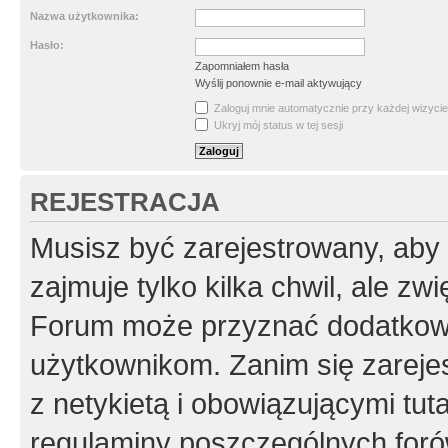
Nazwa użytkownika:
Hasło:
Zapomniałem hasła
Wyślij ponownie e-mail aktywujący
Zaloguj mnie automatycznie przy każdej wizycie
Ukryj mój status w tej sesji
REJESTRACJA
Musisz być zarejestrowany, aby
zajmuje tylko kilka chwil, ale z
Forum może przyznać dodatkow
użytkownikom. Zanim się zarejes
z netykietą i obowiązującymi tut
regulaminy poszczególnych foró