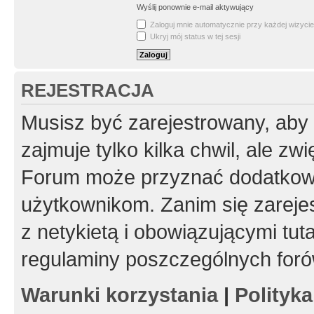
Wyślij ponownie e-mail aktywujący
Zaloguj mnie automatycznie przy każdej wizycie
Ukryj mój status w tej sesji
REJESTRACJA
Musisz być zarejestrowany, aby
zajmuje tylko kilka chwil, ale z
Forum może przyznać dodatkow
użytkownikom. Zanim się zarejes
z netykietą i obowiązującymi tut
regulaminy poszczególnych foró
Warunki korzystania
|
Polityk