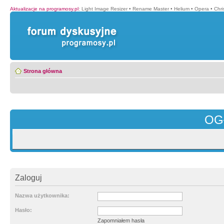
Aktualizacje na programosy.pl
:
Light Image Resizer
•
Rename Master
•
Helium
•
Opera
•
Chr
Strona główna
OG
Zaloguj
Nazwa użytkownika:
Hasło:
Zapomniałem hasła