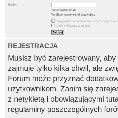
Hasło:
Zapomniałem hasła
Wyślij ponownie e-mail aktywujący
Zaloguj mnie automatycznie przy każdej wizycie
Ukryj mój status w tej sesji
REJESTRACJA
Musisz być zarejestrowany, aby
zajmuje tylko kilka chwil, ale z
Forum może przyznać dodatkow
użytkownikom. Zanim się zarejes
z netykietą i obowiązującymi tut
regulaminy poszczególnych foró