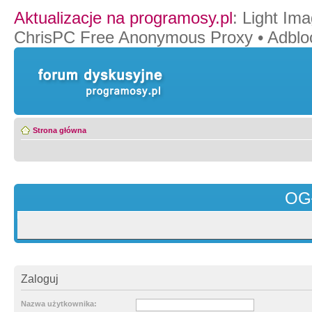
Aktualizacje na programosy.pl
:
Light Ima
ChrisPC Free Anonymous Proxy
•
Adblo
Strona główna
OG
Zaloguj
Nazwa użytkownika: