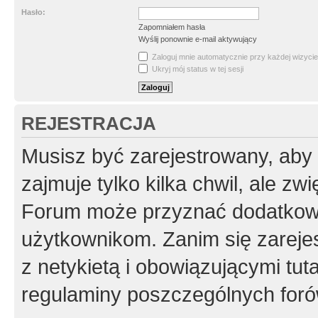
Hasło:
Zapomniałem hasła
Wyślij ponownie e-mail aktywujący
Zaloguj mnie automatycznie przy każdej wizycie
Ukryj mój status w tej sesji
REJESTRACJA
Musisz być zarejestrowany, aby
zajmuje tylko kilka chwil, ale z
Forum może przyznać dodatkow
użytkownikom. Zanim się zarejes
z netykietą i obowiązującymi tut
regulaminy poszczególnych foró