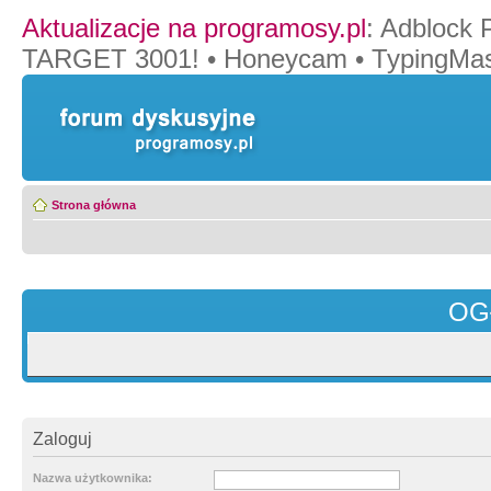
Aktualizacje na programosy.pl
:
Adblock 
TARGET 3001!
•
Honeycam
•
TypingMas
Strona główna
OG
Zaloguj
Nazwa użytkownika: