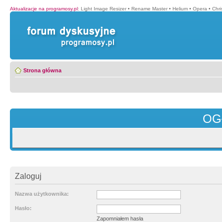
Aktualizacje na programosy.pl
:
Light Image Resizer
•
Rename Master
•
Helium
•
Opera
•
Chr
Strona główna
OG
Zaloguj
Nazwa użytkownika:
Hasło:
Zapomniałem hasła