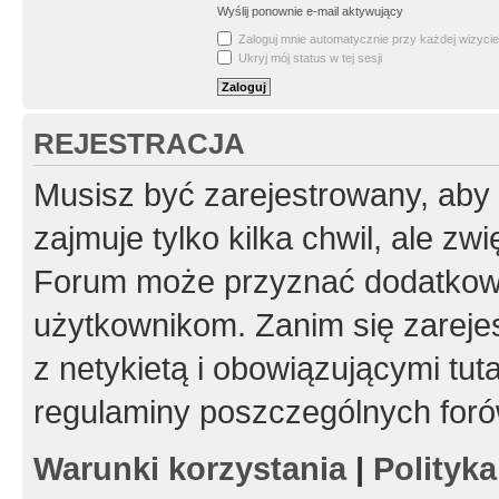
Wyślij ponownie e-mail aktywujący
Zaloguj mnie automatycznie przy każdej wizycie
Ukryj mój status w tej sesji
REJESTRACJA
Musisz być zarejestrowany, aby
zajmuje tylko kilka chwil, ale z
Forum może przyznać dodatkow
użytkownikom. Zanim się zarejes
z netykietą i obowiązującymi tut
regulaminy poszczególnych foró
Warunki korzystania
|
Polityk