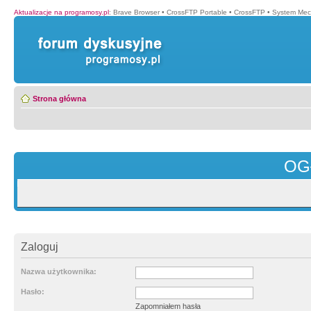
Aktualizacje na programosy.pl
:
Brave Browser
•
CrossFTP Portable
•
CrossFTP
•
System Mec
Strona główna
OG
Zaloguj
Nazwa użytkownika:
Hasło:
Zapomniałem hasła