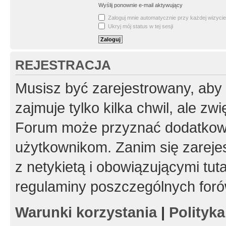
Wyślij ponownie e-mail aktywujący
Zaloguj mnie automatycznie przy każdej wizycie
Ukryj mój status w tej sesji
REJESTRACJA
Musisz być zarejestrowany, aby
zajmuje tylko kilka chwil, ale z
Forum może przyznać dodatkow
użytkownikom. Zanim się zarejes
z netykietą i obowiązującymi tut
regulaminy poszczególnych foró
Warunki korzystania
|
Polityk