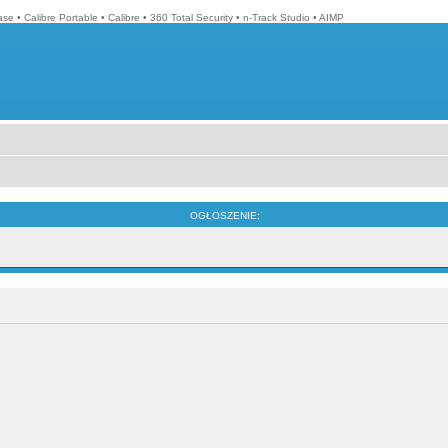
ase
•
Calibre Portable
•
Calibre
•
360 Total Security
•
n-Track Studio
•
AIMP
OGŁOSZENIE: