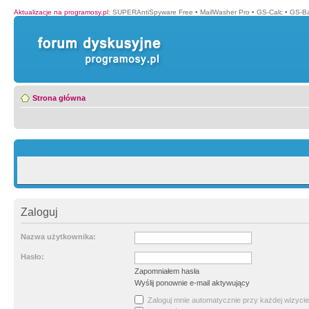
Aktualizacje na programosy.pl
:
SUPERAntiSpyware Free
•
MailWasher Pro
•
GS-Calc
•
GS-B
Strona główna
Zaloguj
Nazwa użytkownika:
Hasło:
Zapomniałem hasła
Wyślij ponownie e-mail aktywujący
Zaloguj mnie automatycznie przy każdej wizycie