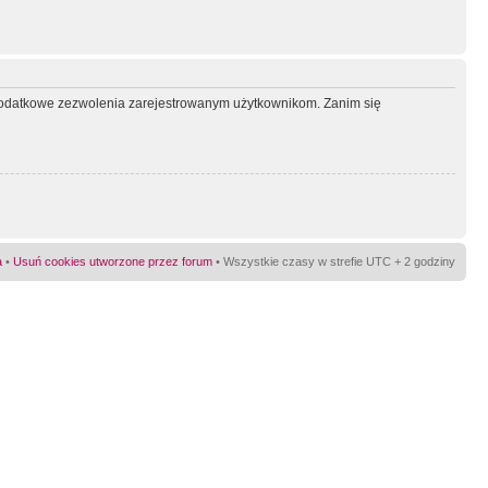
ć dodatkowe zezwolenia zarejestrowanym użytkownikom. Zanim się
a
•
Usuń cookies utworzone przez forum
• Wszystkie czasy w strefie UTC + 2 godziny