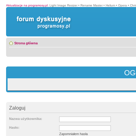
Aktualizacje na programosy.pl
:
Light Image Resizer
•
Rename Master
•
Helium
•
Opera
•
Chr
Strona główna
OG
Zaloguj
Nazwa użytkownika:
Hasło:
Zapomniałem hasła