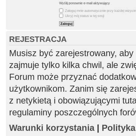
Wyślij ponownie e-mail aktywujący
Zaloguj mnie automatycznie przy każdej wizycie
Ukryj mój status w tej sesji
REJESTRACJA
Musisz być zarejestrowany, aby
zajmuje tylko kilka chwil, ale z
Forum może przyznać dodatkow
użytkownikom. Zanim się zarejes
z netykietą i obowiązującymi tut
regulaminy poszczególnych foró
Warunki korzystania
|
Polityk