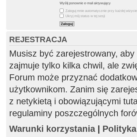
Wyślij ponownie e-mail aktywujący
Zaloguj mnie automatycznie przy każdej wizycie
Ukryj mój status w tej sesji
REJESTRACJA
Musisz być zarejestrowany, aby
zajmuje tylko kilka chwil, ale z
Forum może przyznać dodatkow
użytkownikom. Zanim się zarejes
z netykietą i obowiązującymi tut
regulaminy poszczególnych foró
Warunki korzystania
|
Polityk