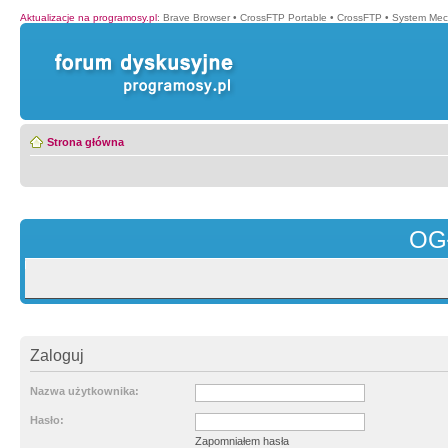
Aktualizacje na programosy.pl
:
Brave Browser
•
CrossFTP Portable
•
CrossFTP
•
System Mec
Strona główna
OG
Zaloguj
Nazwa użytkownika:
Hasło:
Zapomniałem hasła